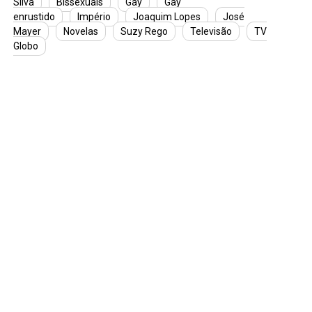
Silva
Bissexuais
Gay
Gay
enrustido
Império
Joaquim Lopes
José
Mayer
Novelas
Suzy Rego
Televisão
TV
Globo