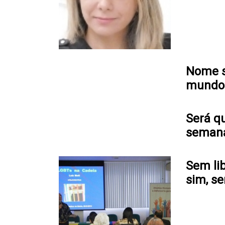
Nome so
mundo 
Será q
semana
Sem lib
sim, s