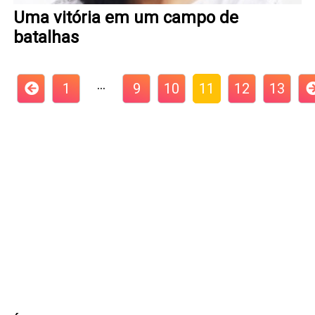
Uma vitória em um campo de
batalhas
…
1
9
10
11
12
13