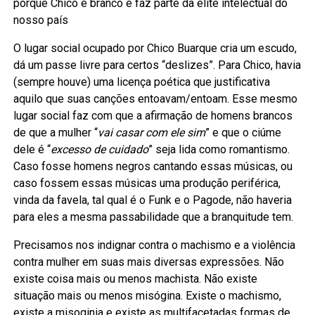
porque Chico é branco e faz parte da elite intelectual do
nosso país
O lugar social ocupado por Chico Buarque cria um escudo,
dá um passe livre para certos “deslizes”. Para Chico, havia
(sempre houve) uma licença poética que justificativa
aquilo que suas canções entoavam/entoam. Esse mesmo
lugar social faz com que a afirmação de homens brancos
de que a mulher “
vai casar com ele sim
” e que o ciúme
dele é “
excesso de cuidado
” seja lida como romantismo.
Caso fosse homens negros cantando essas músicas, ou
caso fossem essas músicas uma produção periférica,
vinda da favela, tal qual é o Funk e o Pagode, não haveria
para eles a mesma passabilidade que a branquitude tem.
Precisamos nos indignar contra o machismo e a violência
contra mulher em suas mais diversas expressões. Não
existe coisa mais ou menos machista. Não existe
situação mais ou menos misógina. Existe o machismo,
existe a misoginia e existe as multifacetadas formas de