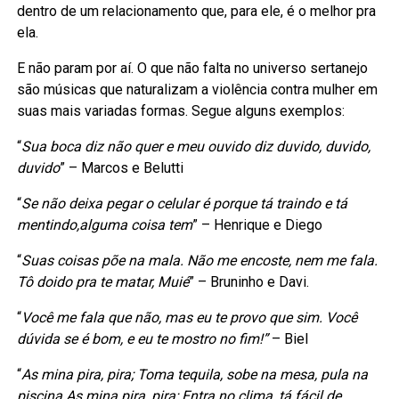
dentro de um relacionamento que, para ele, é o melhor pra
ela.
E não param por aí. O que não falta no universo sertanejo
são músicas que naturalizam a violência contra mulher em
suas mais variadas formas. Segue alguns exemplos:
“
Sua boca diz não quer e meu ouvido diz duvido, duvido,
duvido
” – Marcos e Belutti
“
Se não deixa pegar o celular é porque tá traindo e tá
mentindo,alguma coisa tem
” – Henrique e Diego
“
Suas coisas põe na mala. Não me encoste, nem me fala.
Tô doido pra te matar, Muié
” – Bruninho e Davi.
“
Você me fala que não, mas eu te provo que sim. Você
dúvida se é bom, e eu te mostro no fim!”
– Biel
“
As mina pira, pira; Toma tequila, sobe na mesa, pula na
piscina As mina pira, pira; Entra no clima, tá fácil de