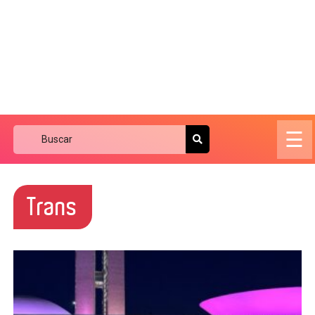
☰
Trans