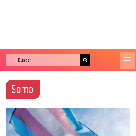
☰
Soma