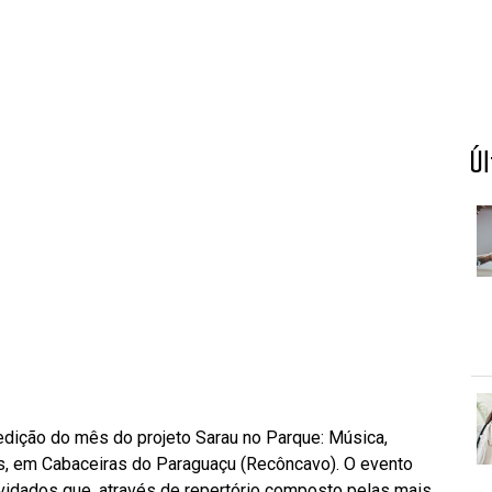
Ú
a edição do mês do projeto Sarau no Parque: Música,
es, em Cabaceiras do Paraguaçu (Recôncavo). O evento
nvidados que, através de repertório composto pelas mais