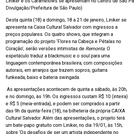
Liniker e os Caramelows se apresentam no Centro de São Pau
Divulgação/Prefeitura de São Paulo)
Desta quinta (18) a domingo, 18 a 21 de janeiro, Liniker se
apresenta na Caixa Cultural Salvador com ingressos a
preços populares. Os quatro shows, que integram a
programação do projeto ‘Flores na Cabeça e Pétalas no
Coração’, serão versões intimistas de
Remonta
. O
espetáculo traduz a blackmusic e o soul para uma
linguagem contemporânea brasileira, com composições
autorais, em arranjos que trazem sopros, guitarra
funkeada, baixo e bateria swingada.
As apresentações acontecem de quinta a sábado, às 20h,
e no domingo, às 19h. Os ingressos custam R$ 10 (inteira)
e R$ 5 (meia-entrada), e podem ser comprados a partir
das 9h da quinta-feira (18), na bilheteria da própria CAIXA
Cultural Salvador. Além das apresentações, o projeto terá
um bate-papo gratuito com Liniker, no dia 19/01, às 15h,
sobre ‘Os desafios de ser um artista independente no