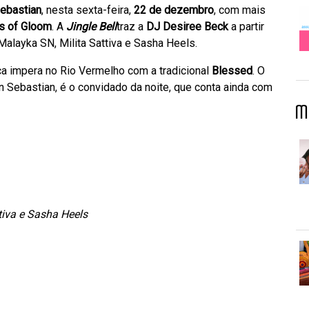
ebastian
, nesta sexta-feira,
22 de dezembro
, com mais
s of Gloom
. A
Jingle Bell
traz a
DJ Desiree Beck
a partir
layka SN, Milita Sattiva e Sasha Heels.
ica impera no Rio Vermelho com a tradicional
Blessed
. O
an Sebastian, é o convidado da noite, que conta ainda com
M
tiva e Sasha Heels