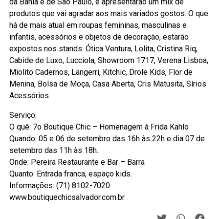
da Bahia e de São Paulo, e apresentarão um mix de
produtos que vai agradar aos mais variados gostos. O que
há de mais atual em roupas femininas, masculinas e
infantis, acessórios e objetos de decoração, estarão
expostos nos stands: Ótica Ventura, Lolita, Cristina Riq,
Cabide de Luxo, Lucciola, Showroom 1717, Verena Lisboa,
Miolito Cadernos, Langerri, Kitchic, Drole Kids, Flor de
Menina, Bolsa de Moça, Casa Aberta, Cris Matusita, Sírios
Acessórios.
Serviço:
O quê: 7o Boutique Chic – Homenagem à Frida Kahlo
Quando: 05 e 06 de setembro das 16h às 22h e dia 07 de
setembro das 11h às 18h.
Onde: Pereira Restaurante e Bar – Barra
Quanto: Entrada franca, espaço kids.
Informações: (71) 8102-7020
www.boutiquechicsalvador.com.br