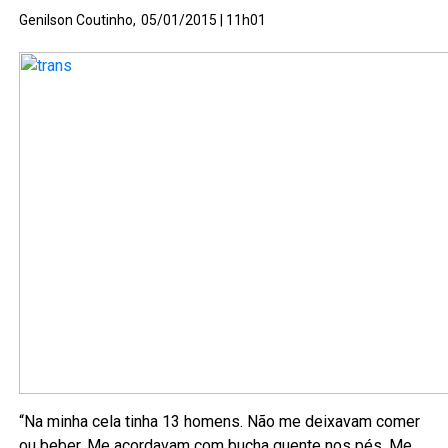
Genilson Coutinho,
05/01/2015 | 11h01
“Na minha cela tinha 13 homens. Não me deixavam comer
ou beber. Me acordavam com bucha quente nos pés. Me