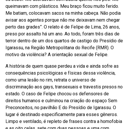
queimavam com plásticos. Meu braço ficou muito ferido.
Me batiam, colocavam sacos na minha cabeça. Não podia
avisar aos agentes porque não me deixavam nem chegar
perto das grades”. O relato é de Felipe de Lima, 26 anos,
preso por assalto há um ano. Ao todo, foram três dias de
terror dentro de um dos quartos de castigo do Presídio de
Igarassu, na Região Metropolitana do Recife (RMR). O
motivo da violência? A orientação sexual de Felipe.
A história de quem quase perdeu a vida e ainda sofre as
consequências psicológicas e físicas dessa violência,
como uma lesão no rim, retrata o universo de
discriminação aos gays, transexuais e travestis presos no
estado. O caso de Felipe chocou os defensores de
direitos humanos e culminou na criação do espaço Sem
Preconceitos, no pavilhão E do Presídio de Igarassu. O
lugar é destinado especificamente para esses gêneros.
Limpo e ventilado, é repleto de frases contra a homofobia
e as oito celas, sete com duas pessoas e uma com