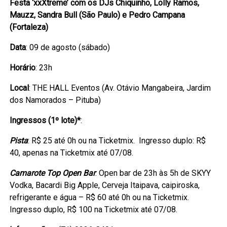
Festa ‘xxXtreme’ com os DJs Chiquinho, Lolly Ramos,
Mauzz, Sandra Bull (São Paulo) e Pedro Campana
(Fortaleza)
Data
: 09 de agosto (sábado)
Horário
: 23h
Local
: THE HALL Eventos (Av. Otávio Mangabeira, Jardim
dos Namorados – Pituba)
Ingressos (1º lote)*
:
Pista
: R$ 25 até 0h ou na Ticketmix. Ingresso duplo: R$
40, apenas na Ticketmix até 07/08.
Camarote Top Open Bar
: Open bar de 23h às 5h de SKYY
Vodka, Bacardi Big Apple, Cerveja Itaipava, caipiroska,
refrigerante e água – R$ 60 até 0h ou na Ticketmix.
Ingresso duplo, R$ 100 na Ticketmix até 07/08.