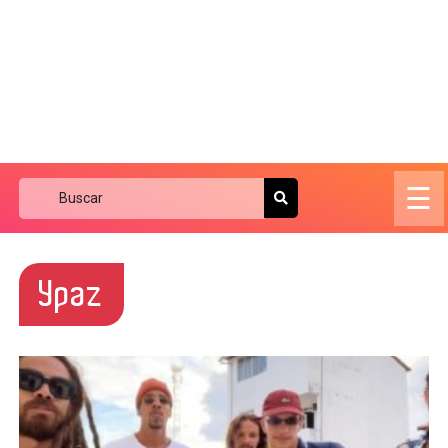
☰
Ypaz