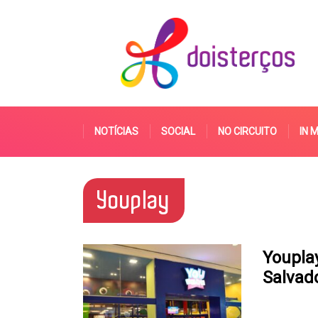
NOTÍCIAS
SOCIAL
NO CIRCUITO
IN 
Youplay
Youpla
Salvad