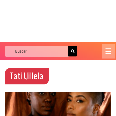
☰
Tati Villela