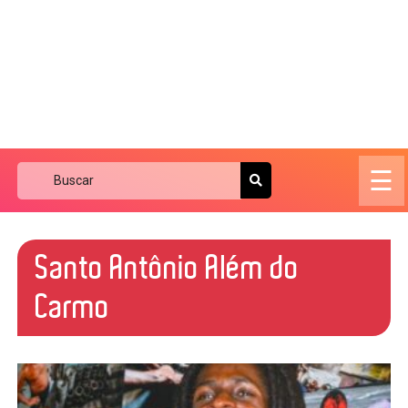
☰
Santo Antônio Além do
Carmo