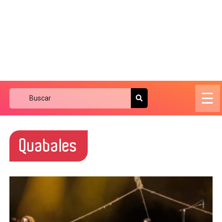
☰
Quabales