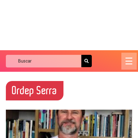
☰
Ordep Serra