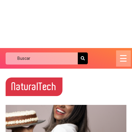
☰
NaturalTech