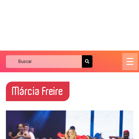
☰
Márcia Freire