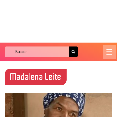
☰
Madalena Leite