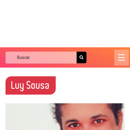
☰
Luy Sousa