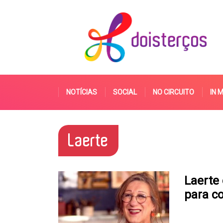
NOTÍCIAS
SOCIAL
NO CIRCUITO
IN 
Laerte
Laerte 
para c