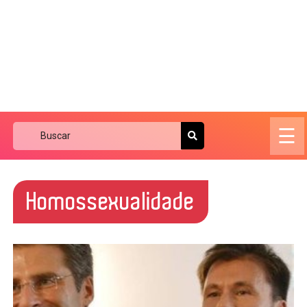
☰
Homossexualidade