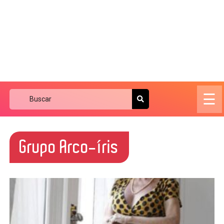
☰
Grupo Arco-íris