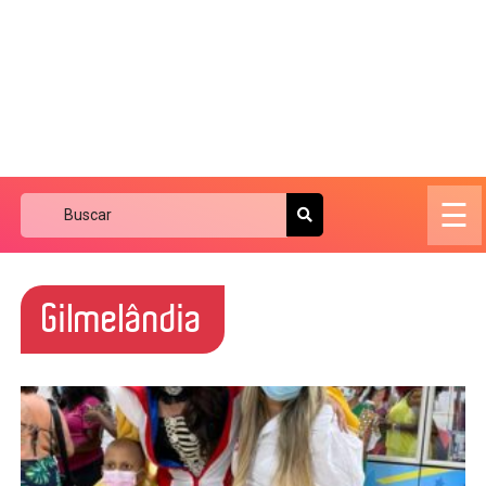
☰
Gilmelândia