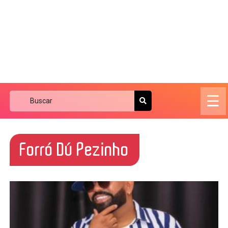
☰
Forró Dú Pezinho