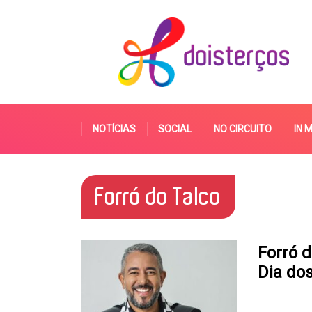
NOTÍCIAS
SOCIAL
NO CIRCUITO
IN 
Forró do Talco
Forró d
Dia do