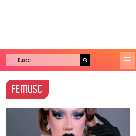
☰
FEMUSC