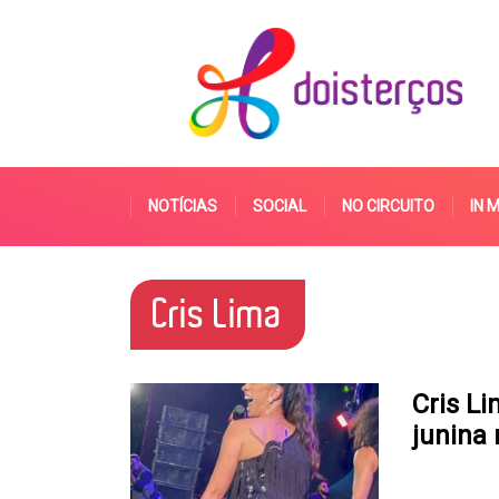
NOTÍCIAS
SOCIAL
NO CIRCUITO
IN 
Cris Lima
Cris L
junina