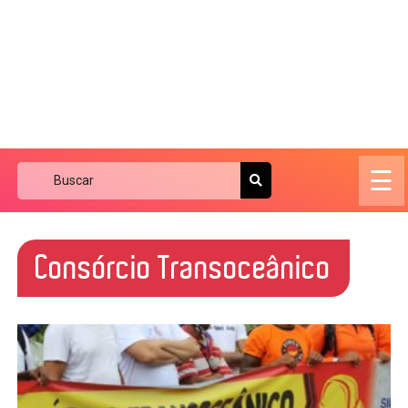
☰
Consórcio Transoceânico