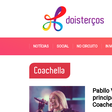
NOTÍCIAS
SOCIAL
NO CIRCUITO
IN 
Coachella
Pabllo 
princip
Coache