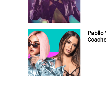
Pabllo 
Coache