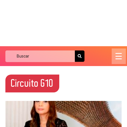
☰
Circuito G10