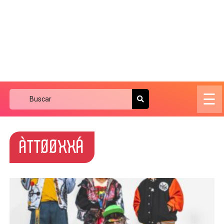
☰
ÀTTØØXXÁ