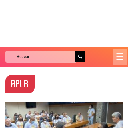
☰
APLB