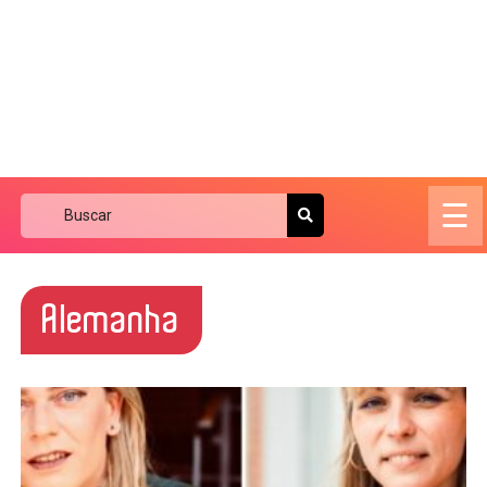
☰
Alemanha