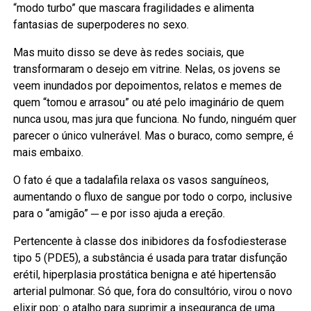
“modo turbo” que mascara fragilidades e alimenta
fantasias de superpoderes no sexo.
Mas muito disso se deve às redes sociais, que
transformaram o desejo em vitrine. Nelas, os jovens se
veem inundados por depoimentos, relatos e memes de
quem “tomou e arrasou” ou até pelo imaginário de quem
nunca usou, mas jura que funciona. No fundo, ninguém quer
parecer o único vulnerável. Mas o buraco, como sempre, é
mais embaixo.
O fato é que a tadalafila relaxa os vasos sanguíneos,
aumentando o fluxo de sangue por todo o corpo, inclusive
para o “amigão” ─ e por isso ajuda a ereção.
Pertencente à classe dos inibidores da fosfodiesterase
tipo 5 (PDE5), a substância é usada para tratar disfunção
erétil, hiperplasia prostática benigna e até hipertensão
arterial pulmonar. Só que, fora do consultório, virou o novo
elixir pop: o atalho para suprimir a insegurança de uma