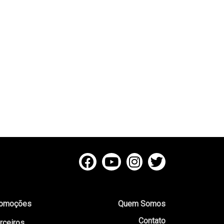
omoções
Quem Somos
Contato
rceiros