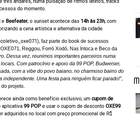
 três andares, numa pulsação de ritmos latinos, tracks
sucessos do momento.
t
e
Beefeater
, o sunset acontece das
14h às 23h
, com
izando a cena artística e alternativa da cidade.
coletivo_oxe071)
, faz parte do book de sucessos
a OXE071, Reggou, Forró Xodó, Nas Intoca e Beco da
ro. Dessa vez, reunimos importantes parceiros numa
s locais. Com patrocínio e apoio da 99 POP, Budweiser,
ada, com a vibe do povo baiano, no charmoso bairro do
va independente. Uma festa para ninguém ficar parado!”
,
M
 do projeto.
ferece ainda como benefício exclusivo, um
cupom de
 aplicativa
99 POP
e usar o cupom de desconto
OXE99
.
r adquiridos no local com preço promocional de R$