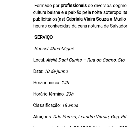
Formado por
profissionais
de diversos segme
cultura baiana e a paixão pela noite soteropolit
publicitários(as)
Gabriela Vieira Souza
e
Murilo
figuras conhecidas da cena noturna de Salvado
SERVIÇO
Sunset #SemMigué
Local:
Ateliê Dani Cunha – Rua do Carmo, Sto.
Data:
10 de junho
Horário início:
14h
Horário término:
23h
Classificação:
18 anos
Atrações:
DJs Pureza, Leandro Vitrola, Gug, Ri