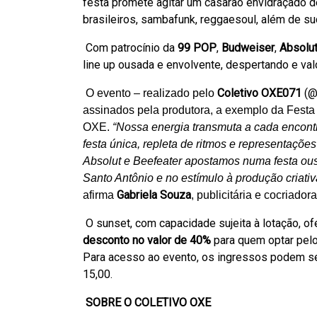
festa promete agitar um casarão envidraçado de
brasileiros, sambafunk, reggaesoul, além de 
Com patrocínio da
99 POP
,
Budweiser
,
Absolu
line up ousada e envolvente, despertando e valor
Coletivo OXE071
(@
O evento – realizado pelo
assinados pela produtora, a exemplo da Fest
OXE.
“Nossa energia transmuta a cada encont
festa única, repleta de ritmos e representaçõe
Absolut e Beefeater apostamos numa festa ous
Santo Antônio e no estímulo à produção criati
Gabriela Souza
afirma
, publicitária e cocriadora
O sunset, com capacidade sujeita à lotação, o
desconto no valor de 40%
para quem optar pelo
Para acesso ao evento, os ingressos podem se
15,00.
SOBRE O COLETIVO OXE