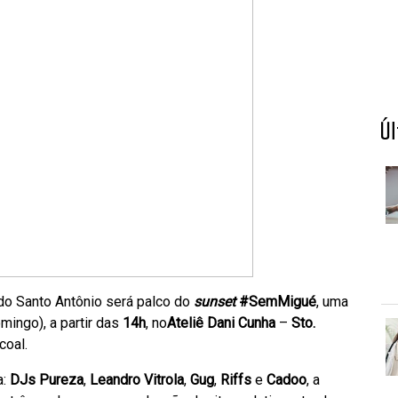
Ú
o do Santo Antônio será palco do
sunset
#SemMigué
, uma
mingo), a partir das
14h
, no
Ateliê Dani Cunha
–
Sto.
coal.
a:
DJs Pureza
,
Leandro Vitrola
,
Gug
,
Riffs
e
Cadoo
, a