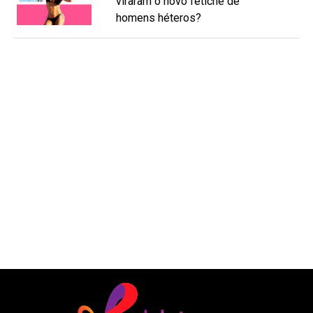
viraram o novo fetiche de
homens héteros?