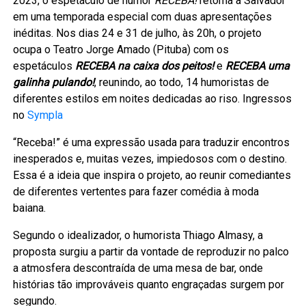
2023, o espetáculo de humor
RECEBA!
retorna a Salvador
em uma temporada especial com duas apresentações
inéditas. Nos dias 24 e 31 de julho, às 20h, o projeto
ocupa o Teatro Jorge Amado (Pituba) com os
espetáculos
RECEBA na caixa dos peitos!
e
RECEBA uma
galinha pulando!
, reunindo, ao todo, 14 humoristas de
diferentes estilos em noites dedicadas ao riso. Ingressos
no
Sympla
“Receba!” é uma expressão usada para traduzir encontros
inesperados e, muitas vezes, impiedosos com o destino.
Essa é a ideia que inspira o projeto, ao reunir comediantes
de diferentes vertentes para fazer comédia à moda
baiana.
Segundo o idealizador, o humorista Thiago Almasy, a
proposta surgiu a partir da vontade de reproduzir no palco
a atmosfera descontraída de uma mesa de bar, onde
histórias tão improváveis quanto engraçadas surgem por
segundo.