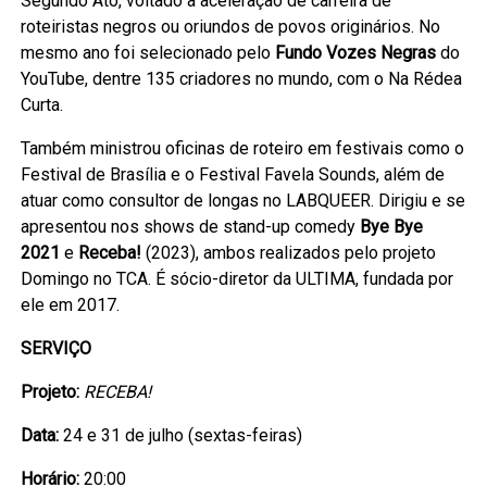
Segundo Ato, voltado à aceleração de carreira de
roteiristas negros ou oriundos de povos originários. No
mesmo ano foi selecionado pelo
Fundo Vozes Negras
do
YouTube, dentre 135 criadores no mundo, com o Na Rédea
Curta.
Também ministrou oficinas de roteiro em festivais como o
Festival de Brasília e o Festival Favela Sounds, além de
atuar como consultor de longas no LABQUEER. Dirigiu e se
apresentou nos shows de stand-up comedy
Bye Bye
2021
e
Receba!
(2023), ambos realizados pelo projeto
Domingo no TCA. É sócio-diretor da ULTIMA, fundada por
ele em 2017.
SERVIÇO
Projeto:
RECEBA!
Data:
24 e 31 de julho (sextas-feiras)
Horário:
20:00