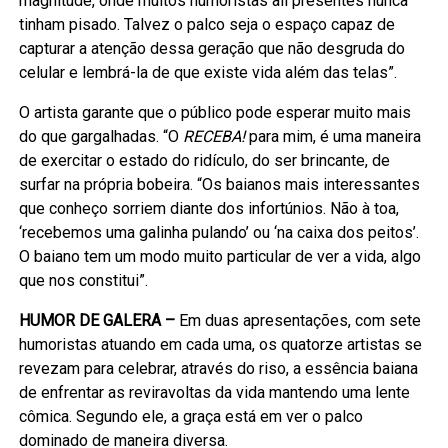
magnitude, onde muitos humoristas ali presentes nunca
tinham pisado. Talvez o palco seja o espaço capaz de
capturar a atenção dessa geração que não desgruda do
celular e lembrá-la de que existe vida além das telas”.
O artista garante que o público pode esperar muito mais
do que gargalhadas. “O
RECEBA!
para mim, é uma maneira
de exercitar o estado do ridículo, do ser brincante, de
surfar na própria bobeira. “Os baianos mais interessantes
que conheço sorriem diante dos infortúnios. Não à toa,
‘recebemos uma galinha pulando’ ou ‘na caixa dos peitos’.
O baiano tem um modo muito particular de ver a vida, algo
que nos constitui”.
HUMOR DE GALERA –
Em duas apresentações, com sete
humoristas atuando em cada uma, os quatorze artistas se
revezam para celebrar, através do riso, a essência baiana
de enfrentar as reviravoltas da vida mantendo uma lente
cômica. Segundo ele, a graça está em ver o palco
dominado de maneira diversa.