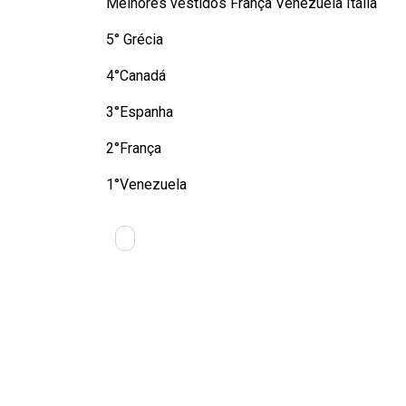
Melhores vestidos França Venezuela Itália
5° Grécia
4°Canadá
3°Espanha
2°França
1°Venezuela