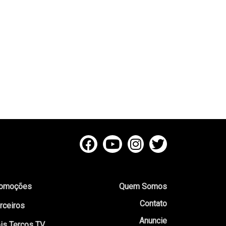
omoções
Quem Somos
Contato
rceiros
Anuncie
is Terços TV