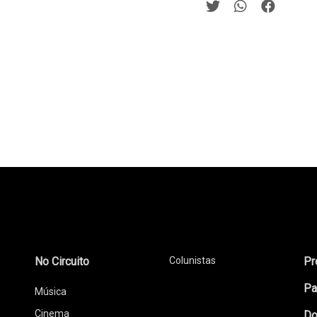
No Circuito
Colunistas
Pr
Pa
Música
Cinema
Do