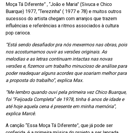
Moça Tá Diferente” , “João e Maria” (Sivuca e Chico
Buarque) 1977, “Terezinha” ( 1977 e 78) e muitos outros
sucessos do artista chegam com arranjos que trazem
influências e referências a ritmos associados à cultura
pop carioca.
“Está sendo desafiador pra nós mexermos nas obras, pois
nos acostumamos ouvir as versões originais. As
melodias e as letras continuam intactas nas novas
versões e, fizemos um trabalho minucioso de análise para
poder readequar alguns acordes que soariam melhor para
a proposta do trabalho”, explica Max.
“Me lembro quando ouvi pela primeira vez Chico Buarque,
foi “Feijoada Completa” de 1978, tinha 6 anos de idade e
até hoje aquela cena é presente em minha memória”,
explica Marcê.
A canção “Essa Moça Tá Diferente”, que já pode ser
conferida, é a primeira música do projeto a ser lançada.