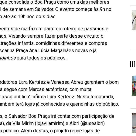
 que consolida o Boa Praça como uma das melhores
nal de semana em Salvador. O evento começa às 9h no
 até as 19h nos dois dias.
ventos de rua fazem parte do roteiro de passeios e
nos. Visando sempre fazer parte desse circuito o
rações infantis, comidinhas diferentes e compras
issar na Praça Ana Lúcia Magalhães novas e já
adinhos
para todos os públicos.
M
produtoras Lara Kertész e Vanessa Abreu garantem o bom
ça segue com Marcas autênticas, com muita
nosso público”, afirma Lara Kertész. Nesta temporada,
mbém terá lojas já conhecidas e queridinhas do público.
s, o Salvador Boa Praça irá contar com participação de
da Vila Mirim (lojavilamirim) e Albri (@usealbri)
 público. Além destas, o projeto reúne lojas de