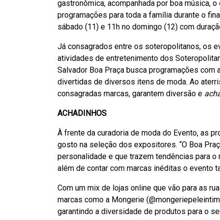
gastronômica, acompanhada por boa música, o
programações para toda a família durante o fi
sábado (11) e 11h no domingo (12) com duração
Já consagrados entre os soteropolitanos, os e
atividades de entretenimento dos Soteropolita
Salvador Boa Praça busca programações com at
divertidas de diversos itens de moda. Ao aterr
consagradas marcas, garantem diversão e
ach
ACHADINHOS
À frente da curadoria de moda do Evento, as 
gosto na seleção dos expositores. “O Boa Pra
personalidade e que trazem tendências para o 
além de contar com marcas inéditas o evento ta
Com um mix de lojas online que vão para as rua
marcas como a Mongerie (@mongeriepeleintima), 
garantindo a diversidade de produtos para o seu