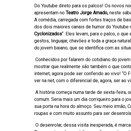
Do Youtube direto para os palcos! Os novos n
apresentam no
Teatro Jorge Amado,
neste sába
A comédia, carregada com fortes traços de baia
dos dois maiores canais de humor do Youtube n
Cyclonizados
“. Eles levam, para o palco, o que
gestos, linguajar, chavões e toda a graça natur
do jovem baiano, que se identifica com as sit
Conhecidos por falarem do cotidiano do jovem d
mostrar que realmente são também o que contam
internet, agora pode ser conferido ao vivo! “O
ver na net, com o diferencial de, agora, ser ao 
A história começa numa tarde de sexta-feira, 
comum. Seria mais um dia corriqueiro para o jo
sua porta na hora do almoço. Seu meio irmão, C
roupas e com muito assunto para ser desenrolad
O desenrolar, dessa visita inesperada, é marcad