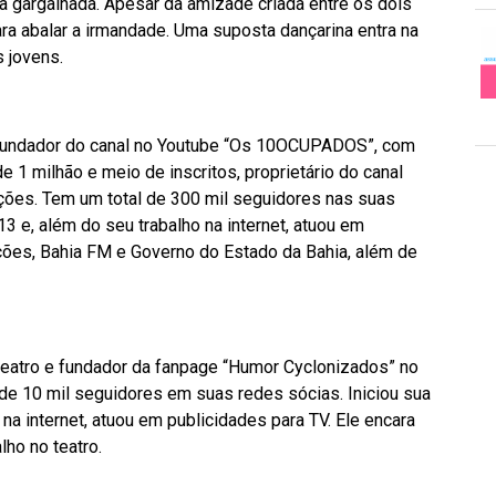
a gargalhada. Apesar da amizade criada entre os dois
a abalar a irmandade. Uma suposta dançarina entra na
s jovens.
 fundador do canal no Youtube “Os 10OCUPADOS”, com
 1 milhão e meio de inscritos, proprietário do canal
ções. Tem um total de 300 mil seguidores nas suas
13 e, além do seu trabalho na internet, atuou em
ções, Bahia FM e Governo do Estado da Bahia, além de
 teatro e fundador da fanpage “Humor Cyclonizados” no
de 10 mil seguidores em suas redes sócias. Iniciou sua
 na internet, atuou em publicidades para TV. Ele encara
lho no teatro.