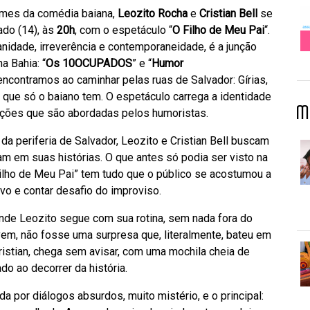
omes da comédia baiana,
Leozito Rocha
e
Cristian Bell
se
do (14), às
20h
, com o espetáculo “
O Filho de Meu Pai
“.
nidade, irreverência e contemporaneidade, é a junção
a Bahia: “
Os 10OCUPADOS
” e “
Humor
 encontramos ao caminhar pelas ruas de Salvador: Gírias,
al que só o baiano tem. O espetáculo carrega a identidade
M
uações que são abordadas pelos humoristas.
a periferia de Salvador, Leozito e Cristian Bell buscam
 em suas histórias. O que antes só podia ser visto na
 Filho de Meu Pai” tem tudo que o público se acostumou a
vivo e contar desafio do improviso.
onde Leozito segue com sua rotina, sem nada fora do
vem, não fosse uma surpresa que, literalmente, bateu em
ristian, chega sem avisar, com uma mochila cheia de
o ao decorrer da história.
a por diálogos absurdos, muito mistério, e o principal: