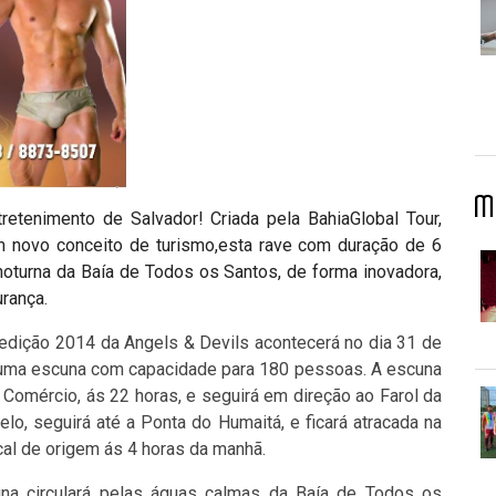
M
etenimento de Salvador! Criada pela BahiaGlobal Tour,
m novo conceito de turismo,esta rave com duração de 6
noturna da Baía de Todos os Santos, de forma inovadora,
rança.
 edição 2014 da Angels & Devils acontecerá no dia 31 de
 uma escuna com capacidade para 180 pessoas. A escuna
o Comércio, ás 22 horas, e seguirá em direção ao Farol da
lo, seguirá até a Ponta do Humaitá, e ficará atracada na
ocal de origem ás 4 horas da manhã.
cuna circulará pelas águas calmas da Baía de Todos os