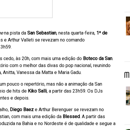
ee
na pista da
San Sebastian
, nesta quarta-feira,
1º de
ips e Arthur Valleti se revezam no comando
 23h59.
is cedo, às 20h, com mais uma edição do
Boteco da San
.
tório com o melhor das divas do pop nacional, reunindo
, Anitta, Vanessa da Matta e Maria Gadu.
M
 um pouco o repertório, mas não a animação da San
eio de hits de
Kiko Salli
, a partir das 23h59. Os DJs
ntes e depois.
alho,
Diego Baez
e Arthur Berenguer se revezam no
astian, com mais uma edição da
Blessed
. A partir das
roduzida na Bahia e no Nordeste é de qualidade e segue a