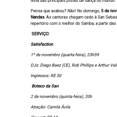
linha das principais pistas de dança do mundo.
Pensa que acabou? Não! No domingo,
5 de no
Nandas
. As cantoras chegam cedo à San Sebast
repertório com o melhor do Samba, a partir das
SERVIÇO:
Satisfaction
1º de novembro (quarta-feira), 23h59
DJs: Diego Baez (CE), Rob Phillips e Arthur Vall
Ingressos: R$ 30
Boteco da San
2 de novembro (quinta-feira), 20h
Atração: Camila Ávila