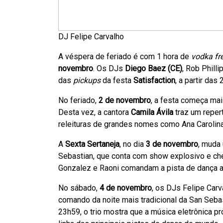
DJ Felipe Carvalho
A véspera de feriado é com 1 hora de
vodka fr
novembro
. Os DJs
Diego Baez (CE)
, Rob Phill
das
pickups
da festa
Satisfaction
, a partir das
No feriado,
2 de novembro
, a festa começa ma
Desta vez, a cantora
Camila Ávila
traz um reper
releituras de grandes nomes como Ana Carolina
A
Sexta Sertaneja
, no dia
3 de novembro
, muda
Sebastian, que conta com show explosivo e ch
Gonzalez e Raoni comandam a pista de dança a
No sábado,
4 de novembro
, os DJs Felipe Carv
comando da noite mais tradicional da San Seb
23h59, o trio mostra que a música eletrônica p