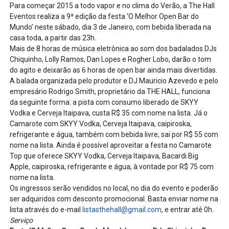
Para começar 2015 a todo vapor e no clima do Verão, a The Hall
Eventos realiza a 9ª edição da festa ‘O Melhor Open Bar do
Mundo’ neste sábado, dia 3 de Janeiro, com bebida liberada na
casa toda, a partir das 23h.
Mais de 8 horas de música eletrônica ao som dos badalados DJs
Chiquinho, Lolly Ramos, Dan Lopes e Rogher Lobo, darão o tom
do agito e deixarão as 6 horas de open bar ainda mais divertidas.
A balada organizada pelo produtor e DJ Mauricio Azevedo e pelo
empresário Rodrigo Smith, proprietário da THE HALL, funciona
da seguinte forma: a pista com consumo liberado de SKYY
Vodka e Cerveja Itaipava, custa R$ 35 com nome na lista. Já o
Camarote com SKYY Vodka, Cerveja Itaipava, caipiroska,
refrigerante e água, também com bebida livre, sai por R$ 55 com
nome na lista. Ainda é possível aproveitar a festa no Camarote
Top que oferece SKYY Vodka, Cerveja Itaipava, Bacardi Big
Apple, caipiroska, refrigerante e água, à vontade por R$ 75 com
nome na lista.
Os ingressos serão vendidos no local, no dia do evento e poderão
ser adquiridos com desconto promocional. Basta enviar nome na
lista através do e-mail
listasthehall@gmail.com
, e entrar até 0h.
Serviço