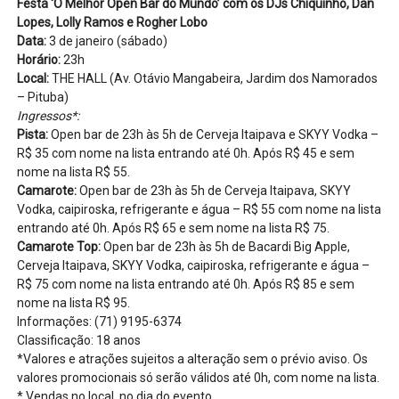
Festa ‘O Melhor Open Bar do Mundo’ com os DJs Chiquinho, Dan
Lopes, Lolly Ramos e Rogher Lobo
Data:
3 de janeiro (sábado)
Horário:
23h
Local:
THE HALL (Av. Otávio Mangabeira, Jardim dos Namorados
– Pituba)
Ingressos*:
Pista:
Open bar de 23h às 5h de Cerveja Itaipava e SKYY Vodka –
R$ 35 com nome na lista entrando até 0h. Após R$ 45 e sem
nome na lista R$ 55.
Camarote:
Open bar de 23h às 5h de Cerveja Itaipava, SKYY
Vodka, caipiroska, refrigerante e água – R$ 55 com nome na lista
entrando até 0h. Após R$ 65 e sem nome na lista R$ 75.
Camarote Top:
Open bar de 23h às 5h de Bacardi Big Apple,
Cerveja Itaipava, SKYY Vodka, caipiroska, refrigerante e água –
R$ 75 com nome na lista entrando até 0h. Após R$ 85 e sem
nome na lista R$ 95.
Informações: (71) 9195-6374
Classificação: 18 anos
*Valores e atrações sujeitos a alteração sem o prévio aviso. Os
valores promocionais só serão válidos até 0h, com nome na lista.
* Vendas no local, no dia do evento.