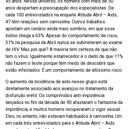
45 anos. Nesse universo, os homens com mais de 50
anos despertam a preocupação dos especialistas. De
cada 100 entrevistados na enquete Atitude Abril – Aids,
47 têm relações sem camisinha. Outros trabalhos
apontam um cenário ainda mais sombrio, em que esse
índice chega a 63%. Apesar do comportamento de risco,
31% na pesquisa da Abril nunca se submeteram ao exame
de HIV. Mas por quê? A maioria tem certeza de que não
tem o vírus. Igualmente estarrecedor é o dado de que 11%
não fazem o teste porque têm medo de descobrir que
estão infectados. É um comportamento de altíssimo risco.
​O aumento da incidência de aids nesse grupo está
diretamente associado aos avanços no tratamento da
disfunção erétil. Os comprimidos an­ti-impotência
lançados no fim da década de 90 afastaram o fantasma da
impotência, e muitos homens recuperaram o vigor sexual.
Eles, no entanto, não estavam habituados à camisinha. Um
em cada três entrevistados para o Atitude Abril – Aids