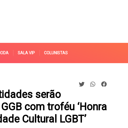
MODA
SALA VIP
COLUNISTAS
tidades serão
GGB com troféu ‘Honra
dade Cultural LGBT’