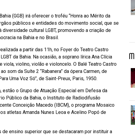
ahia (GGB) irá oferecer o troféu “Honra ao Mérito da
órgãos públicos e entidades do movimento social, que se
à diversidade cultural LGBT, promovendo a criação de
cracia na Bahia e no Brasil.
realizada a partir das 11h, no Foyer do Teatro Castro
M
GBT da Bahia. Na ocasião, a soprano lírica Ana Clícia
iola, violino, violão e violoncelo. O Balé Teatro Castro
 ao som da Suíte 2 “Rabanera” da ópera Carmen, de
ara Uma Voz Só”, de Saint-Preux, Paris, 1950.
, estão o Grupo de Atuação Especial em Defesa da
o Público da Bahia, o Instituto de Radiodifusão
eficente Conceição Macedo (IBCM), o programa Mosaico
e os atletas Amanda Nunes Leoa e Acelino Popó de
 de ensino superior que se destacaram por instituir a