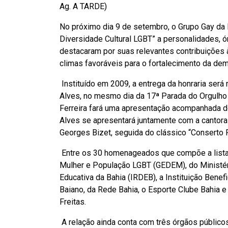
Ag. A TARDE)
No próximo dia 9 de setembro, o Grupo Gay da B
Diversidade Cultural LGBT” a personalidades, 
destacaram por suas relevantes contribuições 
climas favoráveis para o fortalecimento da demo
Instituído em 2009, a entrega da honraria será 
Alves, no mesmo dia da 17ª Parada do Orgulho L
Ferreira fará uma apresentação acompanhada de v
Alves se apresentará juntamente com a cantora
Georges Bizet, seguida do clássico “Conserto P
Entre os 30 homenageados que compõe a lista
Mulher e População LGBT (GEDEM), do Ministéri
Educativa da Bahia (IRDEB), a Instituição Ben
Baiano, da Rede Bahia, o Esporte Clube Bahia 
Freitas.
A relação ainda conta com três órgãos públicos